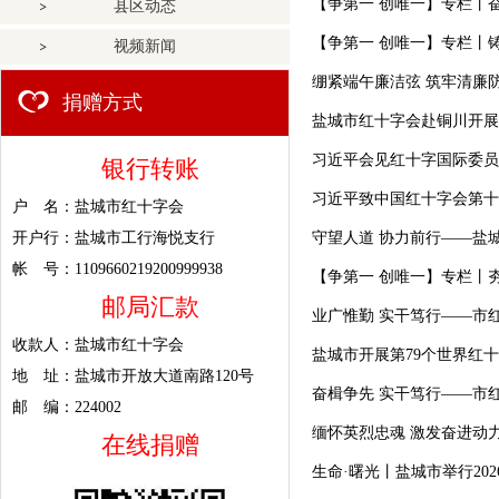
【争第一 创唯一】专栏丨
县区动态
【争第一 创唯一】专栏丨
视频新闻
绷紧端午廉洁弦 筑牢清廉
捐赠方式
盐城市红十字会赴铜川开展
习近平会见红十字国际委员
银行转账
习近平致中国红十字会第十
户 名：盐城市红十字会
开户行：盐城市工行海悦支行
守望人道 协力前行——盐
帐 号：1109660219200999938
【争第一 创唯一】专栏丨
邮局汇款
业广惟勤 实干笃行——市
收款人：盐城市红十字会
盐城市开展第79个世界红
地 址：盐城市开放大道南路120号
奋楫争先 实干笃行——市
邮 编：224002
缅怀英烈忠魂 激发奋进动
在线捐赠
生命·曙光丨盐城市举行20