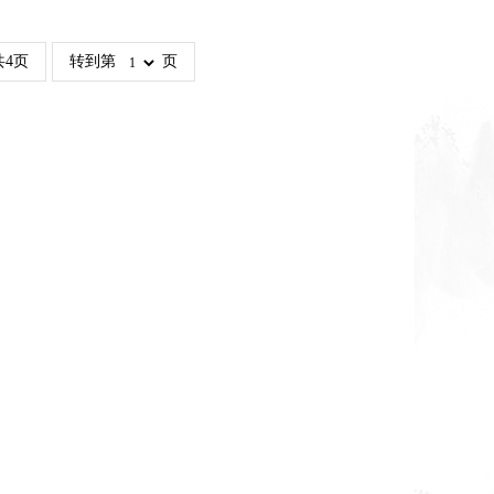
共4页
转到第
页