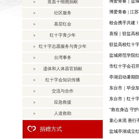
博爱青春｜盐
造血干细胞捐献
博爱青春 | 
社区服务
校会携手共建
基层红会
喜报｜驻盐高校
红十字青少年
驻盐高校红十字
红十字志愿服务与青少年
盐城师范学院红
台湾事务
市红十字会召
遗体和人体器官捐献
亭湖启动暑期
红十字会知识传播
东台市｜毕业
交流与合作
东台市｜红十
应急救援
“救在身边 守
人道救助
童心未泯 善行
捐赠方式
盐城亭湖成立