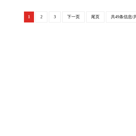
1
2
3
下一页
尾页
共49条信息/