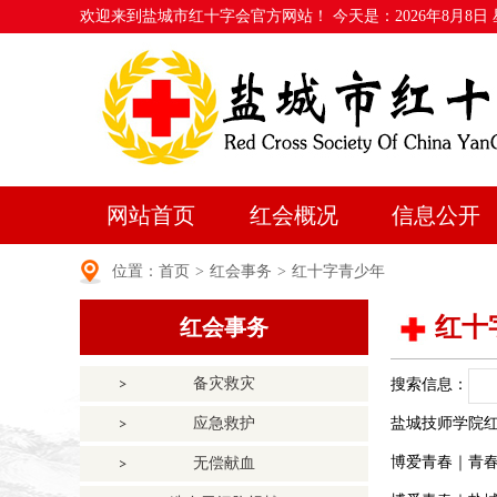
欢迎来到盐城市红十字会官方网站！ 今天是：
2026年8月8日
网站首页
红会概况
信息公开
位置：
首页
>
红会事务
>
红十字青少年
红十
红会事务
备灾救灾
搜索信息：
应急救护
盐城技师学院
博爱青春｜青春
无偿献血