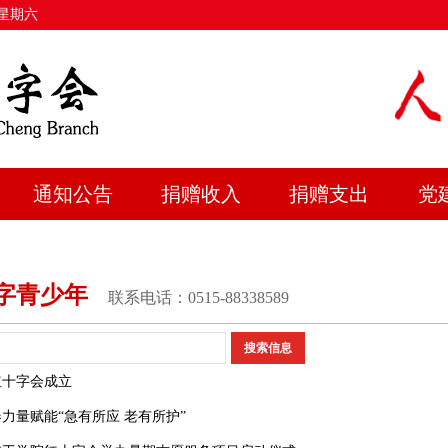
 星期六
通知公告
捐赠收入
捐赠支出
党
字青少年
联系电话：0515-88338589
红十字会成立
力量赋能“急有所应 老有所护”