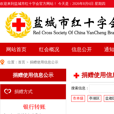
欢迎来到盐城市红十字会官方网站！ 今天是：
2026年8月6日 星期四
网站首页
红会概况
信息公开
通
位置：
首页
>
捐赠使用信息公示
捐赠使用信
捐赠使用信息公示
搜索信息：
捐赠方式
市本级
亭湖区
盐都
银行转账