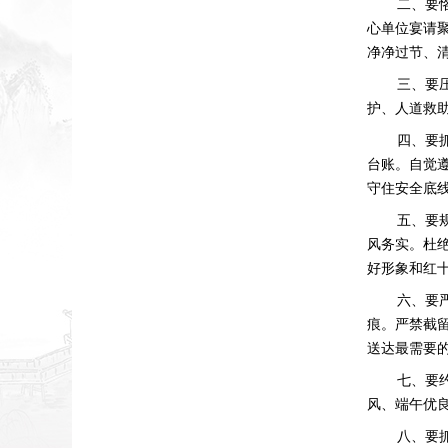
二、要
心单位宴请
净净过节、
三、要
护、人道救
四、要
台账。自觉
守住安全底
五、要
风务实。杜
好形象和红
六、要
痕。严禁截
送达最需要
七、要
风、端午优
八、要