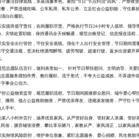
恪守廉洁自律底线，永葆清廉本色。紧扣“节日”节点纠治“四风”，严禁
聚餐，严禁违规吃喝、公车私用、私车公养。立足红会公益职能，守住募
清清白白履职。
压实值班值守责任，在岗履职尽责。严格执行节日24小时专人值班、领导
助、灾情处置职能，保持通讯全天候畅通，规范台账登记、信息报送流程，
抓实安全出行管控，守住安全底线。强化个人出行安全管理，节日期间需要
遵守交通法规，坚决杜绝酒驾醉驾、疲劳驾驶、超速行驶。返乡出游避开
线。
规范志愿队伍言行，做到表里如一。 针对节日帮扶慰问、文明劝导、关爱
绝志愿服务摆拍作秀、敷衍履职、流于形式，不夸大公益成效、不弄虚作假
十字事业公信力。
严控公益物资监管，规范履职流程。节日期间困难群众慰问、端午爱心帮
留、挪用、侵占公益救助物资，严禁优亲厚友、违规派发物资，严守红十
的人手中。
约束八小时外言行，涵养优良家风。从严管好自身、管好家人亲属、管好
良民俗，摒弃铺张浪费、攀比享乐陋习，家教从严、家风清正，以家风涵
抓实舆情风险防控，维护单位形象。紧盯志愿服务、爱心捐赠、民生救助