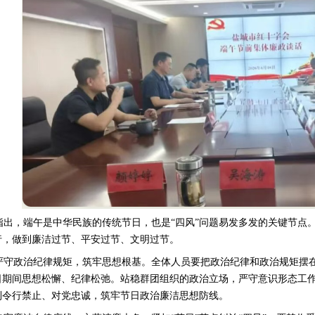
年指出，端午是中华民族的传统节日，也是“四风”问题易发多发的关键节
行，做到廉洁过节、平安过节、文明过节。
严守政治纪律规矩，筑牢思想根基。全体人员要把政治纪律和政治规矩摆
日期间思想松懈、纪律松弛。站稳群团组织的政治立场，严守意识形态工
到令行禁止、对党忠诚，筑牢节日政治廉洁思想防线。