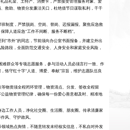
收受礼品礼金、土特产、消费卡，严禁接受管理服务对象、爱
捐、救助、物资分发廉洁关口，杜绝借节日谋取私利，干干
带班制度，严禁脱岗、空岗、替岗、迟报漏报。聚焦应急救
保障人道应急“工作不间断、服务不断档”。
到“市外”的同志，节前须向办公室书面报备，并建立外出
风险路段，全面防范交通安全、人身安全和家庭安全风险，
困难群众等专项志愿服务，参与活动人员必须言行一致、作
，恪守红十字“人道、博爱、奉献”宗旨，维护志愿队伍良
扶等物资须全程闭环管理，物资清点、分发、签收全程留
字公益物资管理纪律，确保每一份爱心善意都及时、精准地
身边工作人员，净化社交圈、生活圈、朋友圈。传承清廉家
养作风、守护政风。
等领域热点舆情，不随意转发未经核实信息，不私自对外发