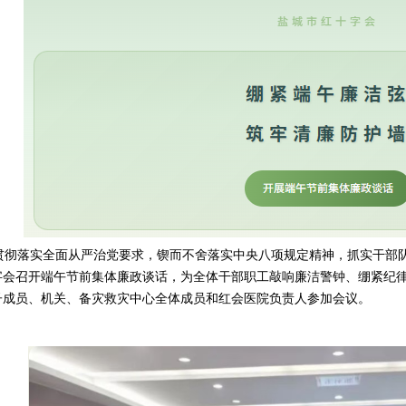
入贯彻落实全面从严治党要求，锲而不舍落实中央八项规定精神，抓实干部队
字会召开端午节前集体廉政谈话，为全体干部职工敲响廉洁警钟、绷紧纪律
子成员、机关、备灾救灾中心全体成员和红会医院负责人参加会议。