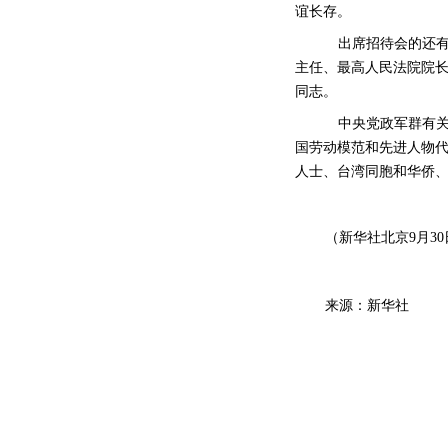
谊长存。
出席招待会的还
主任、最高人民法院院
同志。
中央党政军群有
国劳动模范和先进人物
人士、台湾同胞和华侨
（新华社北京
9月3
来源：新华社