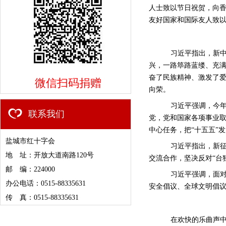
人士致以节日祝贺，向
友好国家和国际友人致
习近平指出，新
兴，一路筚路蓝缕、充满
奋了民族精神、激发了
微信扫码捐赠
向荣。
习近平强调，今
联系我们
党，党和国家各项事业
中心任务，把“十五五”
盐城市红十字会
习近平指出，新
地 址：开放大道南路120号
交流合作，坚决反对“台
邮 编：224000
习近平强调，面
办公电话：0515-88335631
安全倡议、全球文明倡
传 真：0515-88335631
在欢快的乐曲声