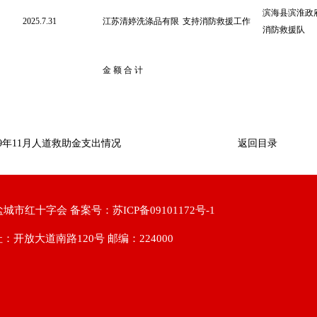
滨海县滨淮政
2025.7.31
江苏清婷洗涤品有限
支持消防救援工作
消防救援队
金
额
合
计
19年11月人道救助金支出情况
返回目录
盐城市红十字会 备案号：
苏ICP备09101172号-1
：开放大道南路120号 邮编：224000