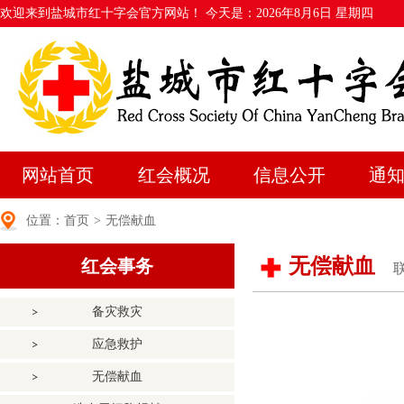
欢迎来到盐城市红十字会官方网站！ 今天是：
2026年8月6日 星期四
网站首页
红会概况
信息公开
通
位置：
首页
>
无偿献血
无偿献血
红会事务
联
备灾救灾
应急救护
无偿献血