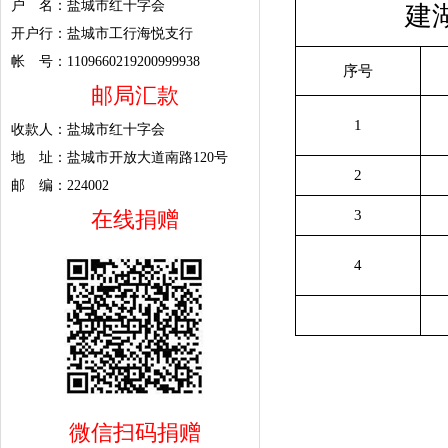
户 名：盐城市红十字会
建
开户行：盐城市工行海悦支行
帐 号：1109660219200999938
序号
邮局汇款
1
收款人：盐城市红十字会
地 址：盐城市开放大道南路120号
2
邮 编：224002
在线捐赠
3
4
微信扫码捐赠