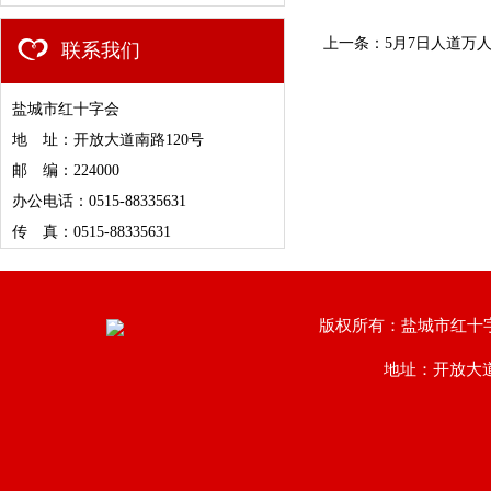
上一条：
5月7日人道万
联系我们
盐城市红十字会
地 址：开放大道南路120号
邮 编：224000
办公电话：0515-88335631
传 真：0515-88335631
版权所有：盐城市红十
地址：开放大道南