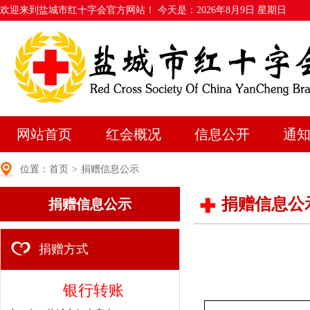
欢迎来到盐城市红十字会官方网站！ 今天是：
2026年8月9日 星期日
网站首页
红会概况
信息公开
通
位置：
首页
>
捐赠信息公示
捐赠信息公
捐赠信息公示
捐赠方式
银行转账