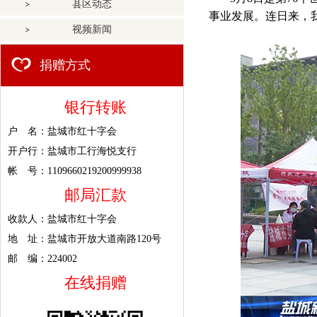
县区动态
事业发展。连日来，
视频新闻
捐赠方式
银行转账
户 名：盐城市红十字会
开户行：盐城市工行海悦支行
帐 号：1109660219200999938
邮局汇款
收款人：盐城市红十字会
地 址：盐城市开放大道南路120号
邮 编：224002
在线捐赠