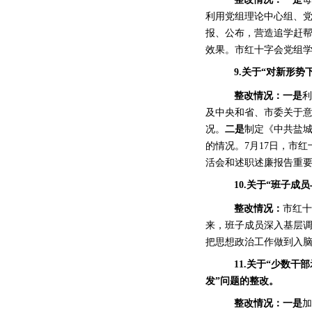
利用党组理论中心组、
报、公布，营造追学赶帮
效果。市红十字会党组学
9.
关于“对新形势
整改情况：
一是
及中央和省、市委关于意
况。
二是
制定《中共盐
的情况。7月17日，市
活会和述职述廉报告重要
10.
关于“班子成
整改情况：
市红十
来，班子成员深入基层调
把思想政治工作做到入
11.
关于“少数干
发”问题的整改。
整改情况：
一是