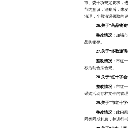
市、委十项规定要求，
节约意识，巡察后，未
清理，全额清退领取的
26.
关于“药品物
整改情况：
加强
品购销存。
27.
关于“多数邀
整改情况：
市红
标活动合法合规。
28.
关于“红十字
整改情况：
市红
采购活动存档文件的管
29.
关于“市红十
整改情况：
此问
同类同期利息，并进行