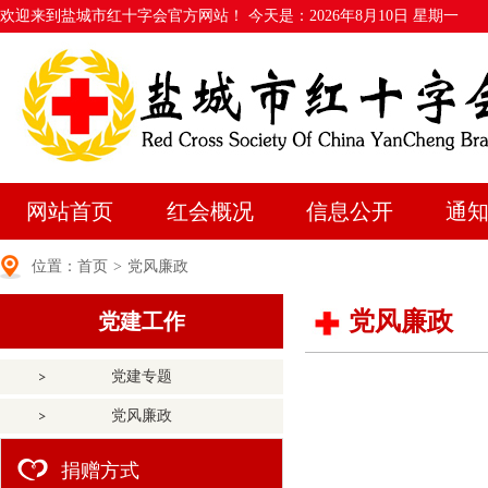
欢迎来到盐城市红十字会官方网站！ 今天是：
2026年8月10日 星期一
网站首页
红会概况
信息公开
通
位置：
首页
>
党风廉政
党风廉政
党建工作
党建专题
党风廉政
捐赠方式