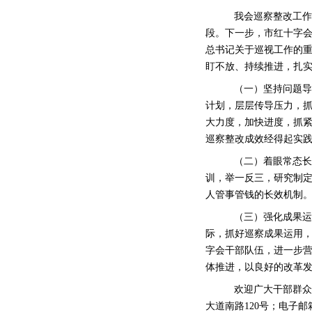
我会巡察整改工
段。下一步，市红十字会
总书记关于巡视工作的
盯不放、持续推进，扎实
（一）坚持问题
计划，层层传导压力，抓
大力度，加快进度，抓
巡察整改成效经得起实
（二）着眼常态
训，举一反三，研究制
人管事管钱的长效机制
（三）强化成果运
际，抓好巡察成果运用
字会干部队伍，进一步
体推进，以良好的改革
欢迎广大干部群众
大道南路120号；电子邮