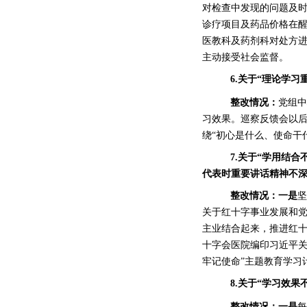
对检查中发现的问题及时
诊疗项目及药品价格在
医教科及药剂科对处方
主动接受社会监督。
6.
关于“理论学习
整改情况：
党组
习效果。巡察反馈会以
绕“初心是什么、使命干
7.
关于“学用结合
代表时重要讲话精神不深
整改情况：一是
关于红十字事业发展和
主业结合起来，推进红
十字会医院编印习近平关
牢记使命”主题教育学习
8.
关于“学习效果
整改情况：
一是