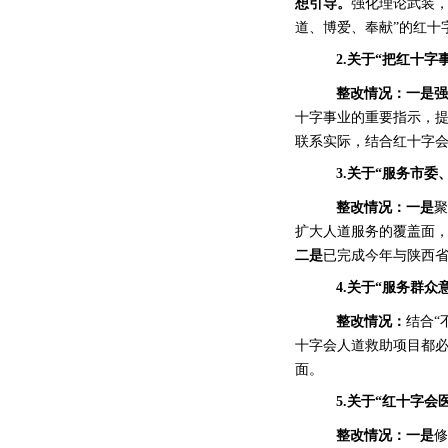
想引导。
强化理论武装，
道、博爱、奉献”的红十
2.
关于“把红十字
整改情况：
一是
十字事业的重要指示，
联系实际，结合红十字
3.
关于“服务市委
整改情况：
一是
聚
扩大人道服务的覆盖面，
二是
已完成今年与陕西省
4.
关于“服务群众
整改情况：
结合“
十字会人道救助项目都
面。
5.
关于“红十字会
整改情况：
一是
修