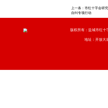
上一条：
市红十字会研
自纠专项行动
版权所有：盐城市红十
地址：开放大道南