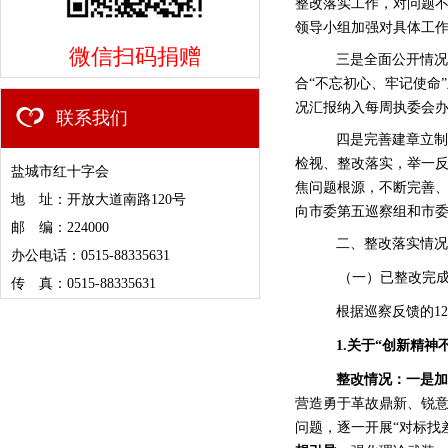
整改落实工作，对问题不
领导小组加强对具体工
微信扫码捐赠
三是全面公开情
合“不忘初心、牢记使命
况汇报纳入每周执委会
联系我们
四是完善建章立
检视、整改落实，举一
盐城市红十字会
焦问题根源，不断完善
地 址：开放大道南路120号
向市委第五巡察组和市
邮 编：224000
二、整改落实情
办公电话：0515-88335631
（一）已整改完
传 真：0515-88335631
根据巡察反馈的1
1.
关于“创新精神
整改情况：
一是
营造勇于革故鼎新、锐
问题，逐一开展“对标找