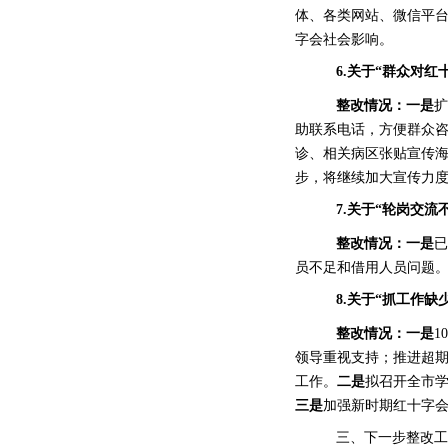
体、各类网站、微信平
字会社会影响。
6.
关于“群众对红
整改情况：
一是
扩
助联系电话，方便群众
诊、相关病区张贴宣传海
步，将继续加大宣传力
7.
关于“轮岗交流
整改情况：
一是
员不足和借用人员问题
8.
关于“抓工作缺
整改情况：一是
1
领导重视支持；推进超期
工作。
二是
拟召开全市
三是
加强新时期红十字会
三、下一步整改工