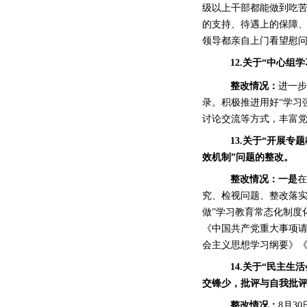
级以上干部都能做到吃
的支持、待遇上的保障
领导都亲自上门看望慰
12.
关于“中心组
整改情况：
进一
录。积极推进用好“学习
讨论交流等方式，丰富
13.
关于“开展专
效机制”问题的整改。
整改情况：
一是
在
究、检视问题、整改落
做”学习教育常态化制度
《中国共产党重大事项
会主义思想学习纲要》《
14.
关于“民主生
交锋少，批评与自我批评
整改情况：
8月3