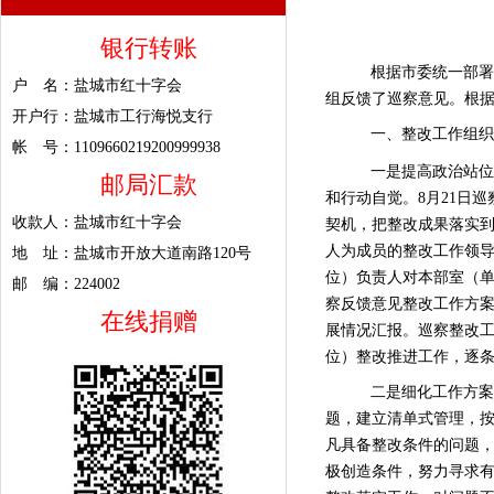
银行转账
根据市委统一部署
户 名：盐城市红十字会
组反馈了巡察意见。根
开户行：盐城市工行海悦支行
一、整改工作组
帐 号：1109660219200999938
一是提高政治站
邮局汇款
和行动自觉。8月21日
收款人：盐城市红十字会
契机，把整改成果落实
人为成员的整改工作领
地 址：盐城市开放大道南路120号
位）负责人对本部室（
邮 编：224002
察反馈意见整改工作方案
在线捐赠
展情况汇报。巡察整改工
位）整改推进工作，逐
二是细化工作方案
题，建立清单式管理，按
凡具备整改条件的问题
极创造条件，努力寻求