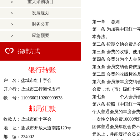
重大采购项目
发展规划
第一章 总则
财务公开
第一条 为加强中国红十
应急预案
本办法。
第二条 按期交纳会费是
捐赠方式
第三条 会费的收缴、使
第四条 会费分为个人会
第五条 会员交纳会费依
银行转账
第二章 会费的收缴标准
户 名：盐城市红十字会
第六条 会员按年度交纳
开户行：盐城市工行海悦支行
会费，地（市）级红十字
第七条 个人会员会费
帐 号：1109660219200999938
第八条 按照《中国红十
邮局汇款
个人普通会员的年度会费
收款人：盐城市红十字会
一次性交纳会费10000
团体普通会员年度会费不低
地 址：盐城市开放大道南路120号
元以上，并能履行会员
邮 编：224002