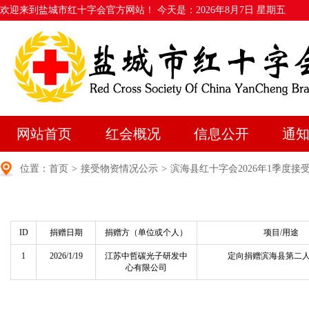
欢迎来到盐城市红十字会官方网站！ 今天是：
2026年8月7日 星期五
网站首页
红会概况
信息公开
通
位置：
首页
>
接受物资情况公示
>
滨海县红十字会2026年1季度
ID
捐赠日期
捐赠方（单位或个人）
项目/用途
1
2026/1/19
江苏中哲碳光子研发中
定向捐赠滨海县第二
心有限公司