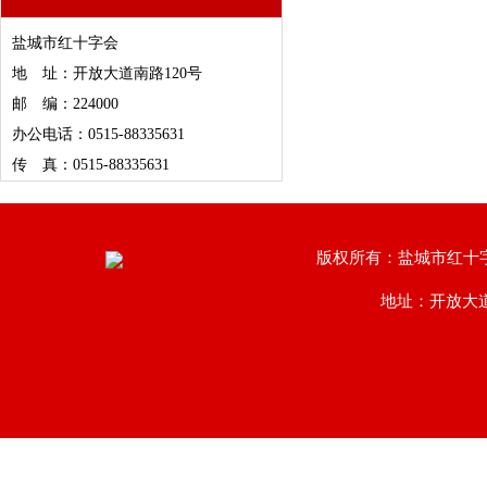
盐城市红十字会
地 址：开放大道南路120号
邮 编：224000
办公电话：0515-88335631
传 真：0515-88335631
版权所有：盐城市红十
地址：开放大道南